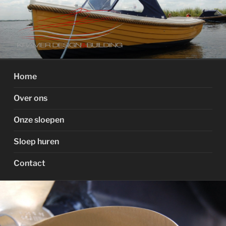
Ga
naar
de
inhoud
ELHELA SLOEP
SCHARSTERBRUG
Home
Over ons
Onze sloepen
Sloep huren
Contact